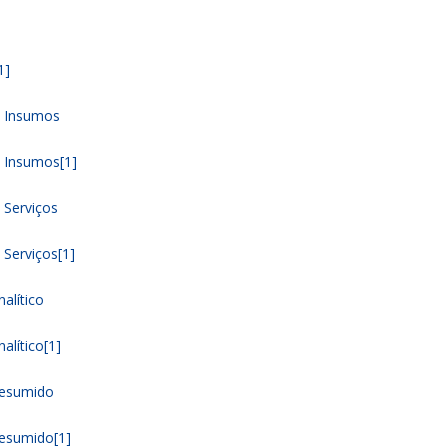
1]
 Insumos
Insumos[1]
Serviços
erviços[1]
lítico
lítico[1]
esumido
sumido[1]