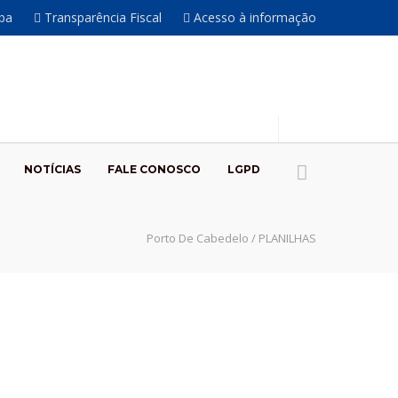
íba
Transparência Fiscal
Acesso à informação
NOTÍCIAS
FALE CONOSCO
LGPD
Porto De Cabedelo
/
PLANILHAS