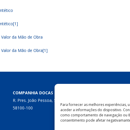
tético
tético[1]
Valor da Mão de Obra
Valor da Mão de Obra[1]
COMPANHIA DOCAS DA PARAÍBA
R. Pres. João Pessoa, S/N – Centro, Cabedelo – PB,
Para fornecer as melhores experiências,
58100-100
aceder a informações do dispositivo. Con
como comportamento de navegação ou IDs e
consentimento pode afetar negativamante 