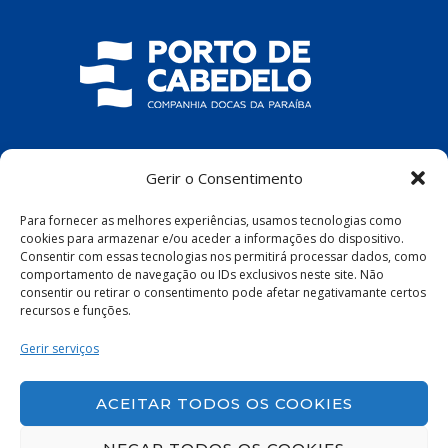
COMPANHIA DOCAS DA PARAÍBA
Gerir o Consentimento
R. Pres. João Pessoa, S/N – Centro, Cabedelo
Para fornecer as melhores experiências, usamos tecnologias como
– PB, 58100-100
cookies para armazenar e/ou aceder a informações do dispositivo.
Consentir com essas tecnologias nos permitirá processar dados, como
comportamento de navegação ou IDs exclusivos neste site. Não
consentir ou retirar o consentimento pode afetar negativamante certos
recursos e funções.
Política de Privacidade
|
Política de Cookies
Gerir serviços
ACEITAR TODOS OS COOKIES