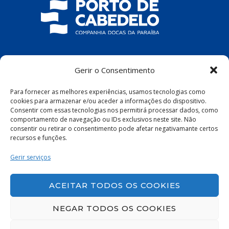
COMPANHIA DOCAS DA PARAÍBA
Gerir o Consentimento
R. Pres. João Pessoa, S/N – Centro, Cabedelo
Para fornecer as melhores experiências, usamos tecnologias como
– PB, 58100-100
cookies para armazenar e/ou aceder a informações do dispositivo.
Consentir com essas tecnologias nos permitirá processar dados, como
comportamento de navegação ou IDs exclusivos neste site. Não
consentir ou retirar o consentimento pode afetar negativamante certos
recursos e funções.
Política de Privacidade
|
Política de Cookies
Gerir serviços
ACEITAR TODOS OS COOKIES
NEGAR TODOS OS COOKIES