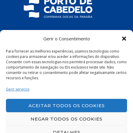
COMPANHIA DOCAS DA PARAÍBA
Gerir o Consentimento
R. Pres. João Pessoa, S/N – Centro, Cabedelo
Para fornecer as melhores experiências, usamos tecnologias como
– PB, 58100-100
cookies para armazenar e/ou aceder a informações do dispositivo.
Consentir com essas tecnologias nos permitirá processar dados, como
comportamento de navegação ou IDs exclusivos neste site. Não
consentir ou retirar o consentimento pode afetar negativamante certos
recursos e funções.
Política de Privacidade
|
Política de Cookies
Gerir serviços
ACEITAR TODOS OS COOKIES
NEGAR TODOS OS COOKIES
DETALHES