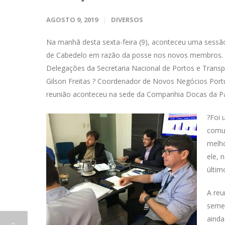
AGOSTO 9, 2019
DIVERSOS
Na manhã desta sexta-feira (9), aconteceu uma sessão
de Cabedelo em razão da posse nos novos membros. C
Delegações da Secretaria Nacional de Portos e Trans
Gilson Freitas ? Coordenador de Novos Negócios Portu
reunião aconteceu na sede da Companhia Docas da Pa
?Foi 
comun
melho
ele, 
últim
A reu
semes
ainda