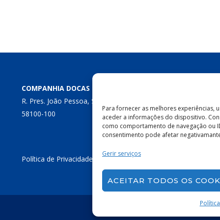
COMPANHIA DOCAS DA PARAÍBA
R. Pres. João Pessoa, S/N – Centro, Cabedelo – PB,
Para fornecer as melhores experiências,
58100-100
aceder a informações do dispositivo. Con
como comportamento de navegação ou IDs e
consentimento pode afetar negativamante 
Gerir serviços
Política de Privacidade
|
Política de Cookies
ACEITAR TODOS OS COOK
Polític