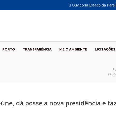
Ouvidoria Estado da Para
PORTO
TRANSPARÊNCIA
MEIO AMBIENTE
LICITAÇÕES
P
reún
eúne, dá posse a nova presidência e fa