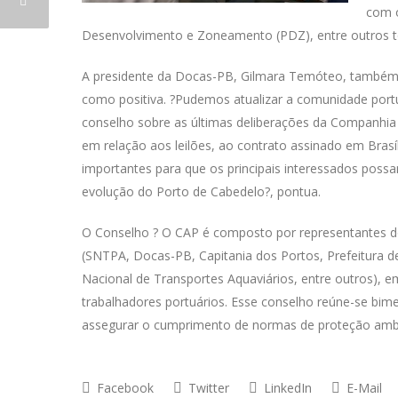
com o
Desenvolvimento e Zoneamento (PDZ), entre outros t
A presidente da Docas-PB, Gilmara Temóteo, também 
como positiva. ?Pudemos atualizar a comunidade portu
conselho sobre as últimas deliberações da Companhi
em relação aos leilões, ao contrato assinado em Brasí
importantes para que os principais interessados pos
evolução do Porto de Cabedelo?, pontua.
O Conselho ? O CAP é composto por representantes d
(SNTPA, Docas-PB, Capitania dos Portos, Prefeitura d
Nacional de Transportes Aquaviários, entre outros), e
trabalhadores portuários. Esse conselho reúne-se bimest
assegurar o cumprimento de normas de proteção ambi
Facebook
Twitter
LinkedIn
E-Mail