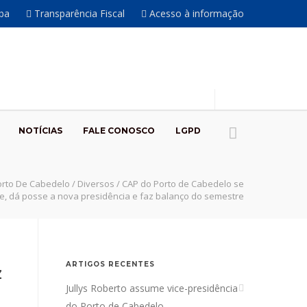
íba
Transparência Fiscal
Acesso à informação
NOTÍCIAS
FALE CONOSCO
LGPD
orto De Cabedelo
/
Diversos
/
CAP do Porto de Cabedelo se
e, dá posse a nova presidência e faz balanço do semestre
ARTIGOS RECENTES
z
Jullys Roberto assume vice-presidência
do Porto de Cabedelo