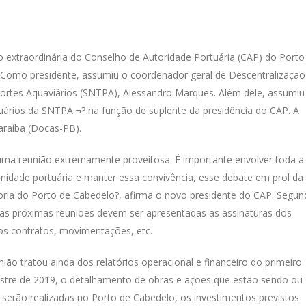
 extraordinária do Conselho de Autoridade Portuária (CAP) do Porto
omo presidente, assumiu o coordenador geral de Descentralização
portes Aquaviários (SNTPA), Alessandro Marques. Além dele, assumiu
ários da SNTPA ¬? na função de suplente da presidência do CAP. A
raíba (Docas-PB).
uma reunião extremamente proveitosa. É importante envolver toda a
idade portuária e manter essa convivência, esse debate em prol da
ria do Porto de Cabedelo?, afirma o novo presidente do CAP. Segu
nas próximas reuniões devem ser apresentadas as assinaturas dos
os contratos, movimentações, etc.
nião tratou ainda dos relatórios operacional e financeiro do primeiro
tre de 2019, o detalhamento de obras e ações que estão sendo ou
 serão realizadas no Porto de Cabedelo, os investimentos previstos