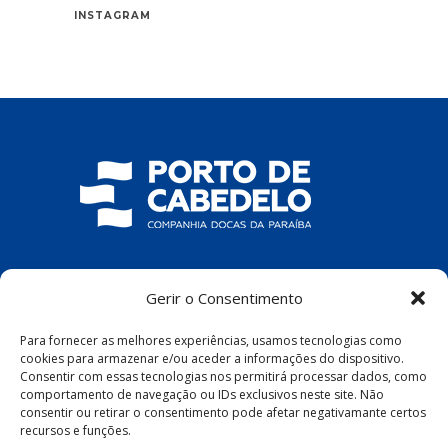
INSTAGRAM
COMPANHIA DOCAS DA PARAÍBA
Gerir o Consentimento
R. Pres. João Pessoa, S/N – Centro, Cabedelo
Para fornecer as melhores experiências, usamos tecnologias como
– PB, 58100-100
cookies para armazenar e/ou aceder a informações do dispositivo.
Consentir com essas tecnologias nos permitirá processar dados, como
comportamento de navegação ou IDs exclusivos neste site. Não
consentir ou retirar o consentimento pode afetar negativamante certos
recursos e funções.
Política de Privacidade
|
Política de Cookies