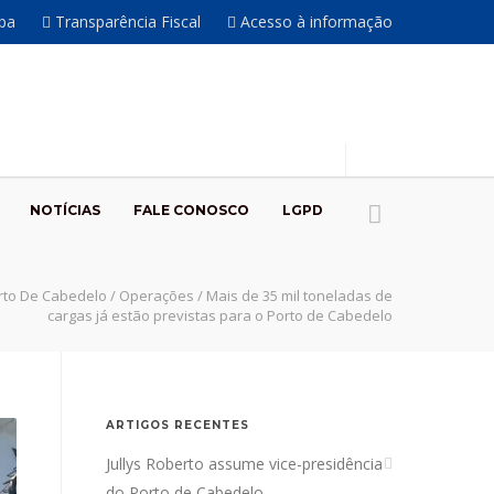
íba
Transparência Fiscal
Acesso à informação
NOTÍCIAS
FALE CONOSCO
LGPD
rto De Cabedelo
/
Operações
/
Mais de 35 mil toneladas de
cargas já estão previstas para o Porto de Cabedelo
ARTIGOS RECENTES
Jullys Roberto assume vice-presidência
do Porto de Cabedelo