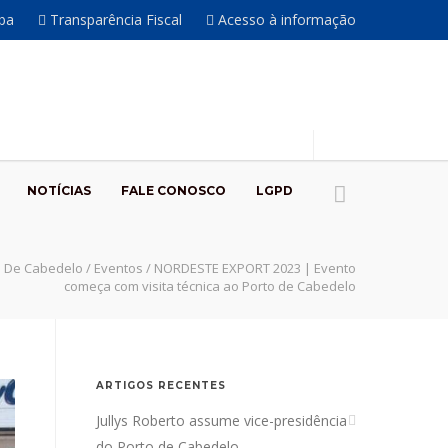
íba
Transparência Fiscal
Acesso à informação
NOTÍCIAS
FALE CONOSCO
LGPD
o De Cabedelo
/
Eventos
/
NORDESTE EXPORT 2023 | Evento
começa com visita técnica ao Porto de Cabedelo
ARTIGOS RECENTES
Jullys Roberto assume vice-presidência
do Porto de Cabedelo