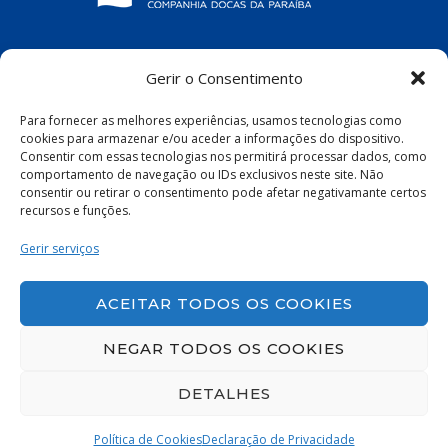
COMPANHIA DOCAS DA PARAÍBA
Gerir o Consentimento
R. Pres. João Pessoa, S/N – Centro, Cabedelo
Para fornecer as melhores experiências, usamos tecnologias como
– PB, 58100-100
cookies para armazenar e/ou aceder a informações do dispositivo.
Consentir com essas tecnologias nos permitirá processar dados, como
comportamento de navegação ou IDs exclusivos neste site. Não
consentir ou retirar o consentimento pode afetar negativamante certos
recursos e funções.
Política de Privacidade
|
Política de Cookies
Gerir serviços
ACEITAR TODOS OS COOKIES
NEGAR TODOS OS COOKIES
DETALHES
Política de Cookies
Declaração de Privacidade