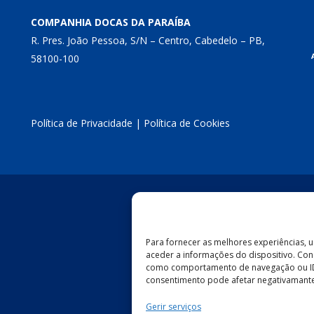
COMPANHIA DOCAS DA PARAÍBA
R. Pres. João Pessoa, S/N – Centro, Cabedelo – PB,
58100-100
Política de Privacidade
|
Política de Cookies
Para fornecer as melhores experiências,
aceder a informações do dispositivo. Con
como comportamento de navegação ou IDs e
consentimento pode afetar negativamante 
Gerir serviços