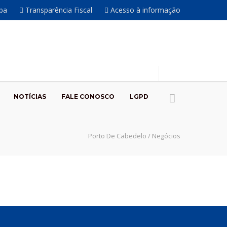
íba
Transparência Fiscal
Acesso à informação
NOTÍCIAS
FALE CONOSCO
LGPD
Porto De Cabedelo
/
Negócios