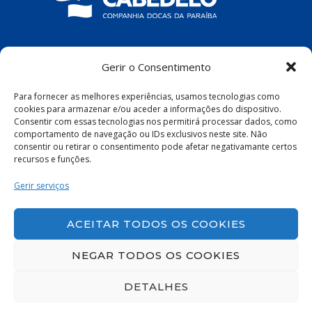
COMPANHIA DOCAS DA PARAÍBA
Gerir o Consentimento
R. Pres. João Pessoa, S/N – Centro, Cabedelo
Para fornecer as melhores experiências, usamos tecnologias como
– PB, 58100-100
cookies para armazenar e/ou aceder a informações do dispositivo.
Consentir com essas tecnologias nos permitirá processar dados, como
comportamento de navegação ou IDs exclusivos neste site. Não
consentir ou retirar o consentimento pode afetar negativamante certos
recursos e funções.
Política de Privacidade
|
Política de Cookies
Gerir serviços
ACEITAR TODOS OS COOKIES
NEGAR TODOS OS COOKIES
DETALHES