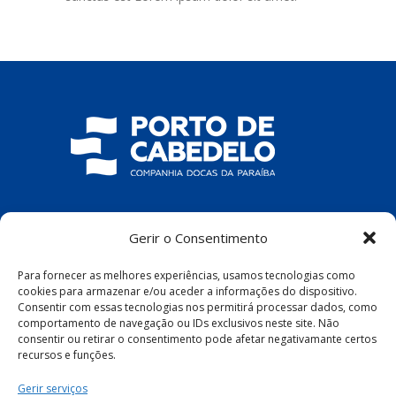
COMPANHIA DOCAS DA PARAÍBA
Gerir o Consentimento
R. Pres. João Pessoa, S/N – Centro, Cabedelo
Para fornecer as melhores experiências, usamos tecnologias como
– PB, 58100-100
cookies para armazenar e/ou aceder a informações do dispositivo.
Consentir com essas tecnologias nos permitirá processar dados, como
comportamento de navegação ou IDs exclusivos neste site. Não
consentir ou retirar o consentimento pode afetar negativamante certos
recursos e funções.
Política de Privacidade
|
Política de Cookies
Gerir serviços