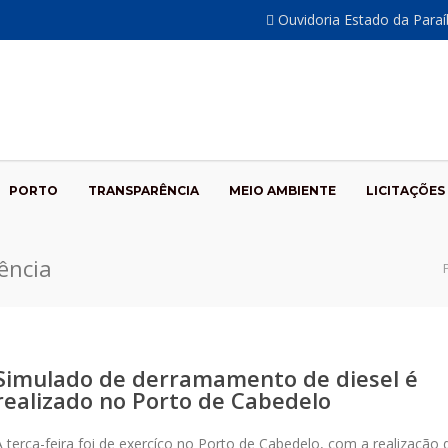
Ouvidoria Estado da Para
PORTO
TRANSPARÊNCIA
MEIO AMBIENTE
LICITAÇÕES
ência
Simulado de derramamento de diesel é
realizado no Porto de Cabedelo
A terça-feira foi de exercíco no Porto de Cabedelo, com a realização 