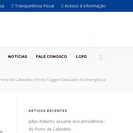
íba
Transparência Fiscal
Acesso à informação
NOTÍCIAS
FALE CONOSCO
LGPD
Porto De Cabedelo
/
Posts Tagged Simulado de Emergência
ARTIGOS RECENTES
Jullys Roberto assume vice-presidência
do Porto de Cabedelo
de