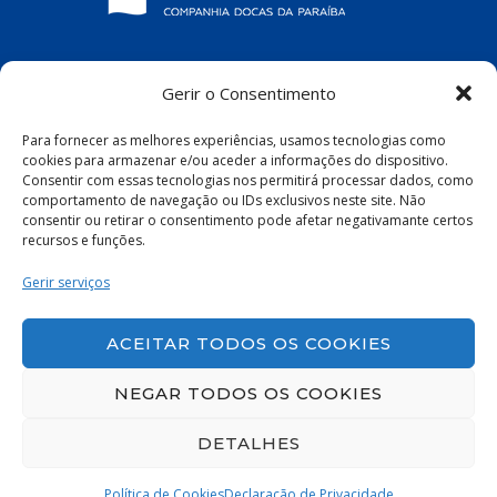
COMPANHIA DOCAS DA PARAÍBA
Gerir o Consentimento
R. Pres. João Pessoa, S/N – Centro, Cabedelo
Para fornecer as melhores experiências, usamos tecnologias como
– PB, 58100-100
cookies para armazenar e/ou aceder a informações do dispositivo.
Consentir com essas tecnologias nos permitirá processar dados, como
comportamento de navegação ou IDs exclusivos neste site. Não
consentir ou retirar o consentimento pode afetar negativamante certos
recursos e funções.
Política de Privacidade
|
Política de Cookies
Gerir serviços
ACEITAR TODOS OS COOKIES
NEGAR TODOS OS COOKIES
DETALHES
Política de Cookies
Declaração de Privacidade