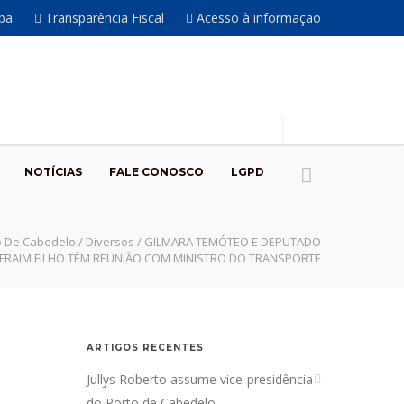
íba
Transparência Fiscal
Acesso à informação
NOTÍCIAS
FALE CONOSCO
LGPD
o De Cabedelo
/
Diversos
/
GILMARA TEMÓTEO E DEPUTADO
FRAIM FILHO TÊM REUNIÃO COM MINISTRO DO TRANSPORTE
ARTIGOS RECENTES
Jullys Roberto assume vice-presidência
do Porto de Cabedelo