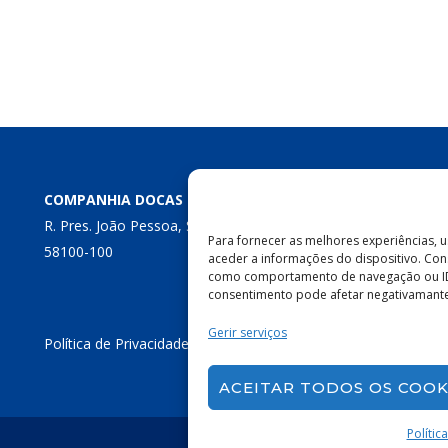
COMPANHIA DOCAS DA PARAÍBA
R. Pres. João Pessoa, S/N – Centro, Cabedelo – PB,
Para fornecer as melhores experiências,
58100-100
aceder a informações do dispositivo. Con
como comportamento de navegação ou IDs e
consentimento pode afetar negativamante 
Gerir serviços
Política de Privacidade
|
Política de Cookies
ACEITAR TODOS OS COOK
Polític