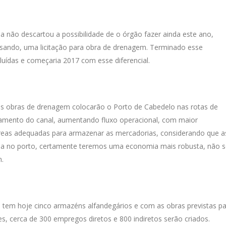
a não descartou a possibilidade de o órgão fazer ainda este ano,
assando, uma licitação para obra de drenagem. Terminado esse
luídas e começaria 2017 com esse diferencial.
das obras de drenagem colocarão o Porto de Cabedelo nas rotas de
amento do canal, aumentando fluxo operacional, com maior
as adequadas para armazenar as mercadorias, considerando que a
la no porto, certamente teremos uma economia mais robusta, não 
m.
tem hoje cinco armazéns alfandegários e com as obras previstas p
es, cerca de 300 empregos diretos e 800 indiretos serão criados.