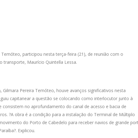
Temóteo, participou nesta terça-feira (21), de reunião com o
 transporte, Maurício Quintella Lessa.
 Gilmara Pereira Temóteo, houve avanços significativos nesta
eguiu capitanear a questão se colocando como interlocutor junto à
 que consistem no aprofundamento do canal de acesso e bacia de
os. ?A obra é a condição para a instalação do Terminal de Múltiplo
ovimento do Porto de Cabedelo para receber navios de grande port
raíba?. Explicou.