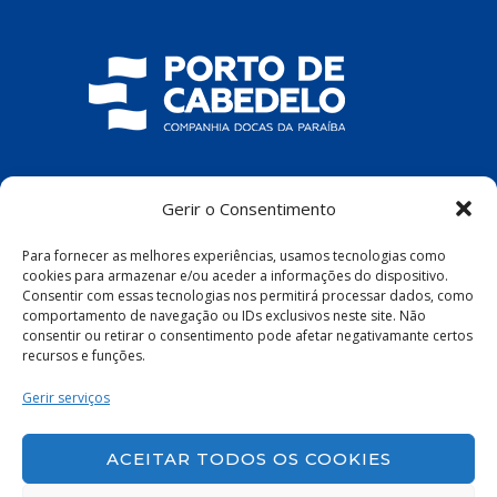
COMPANHIA DOCAS DA PARAÍBA
Gerir o Consentimento
R. Pres. João Pessoa, S/N – Centro, Cabedelo
Para fornecer as melhores experiências, usamos tecnologias como
– PB, 58100-100
cookies para armazenar e/ou aceder a informações do dispositivo.
Consentir com essas tecnologias nos permitirá processar dados, como
comportamento de navegação ou IDs exclusivos neste site. Não
consentir ou retirar o consentimento pode afetar negativamante certos
recursos e funções.
Política de Privacidade
|
Política de Cookies
Gerir serviços
ACEITAR TODOS OS COOKIES