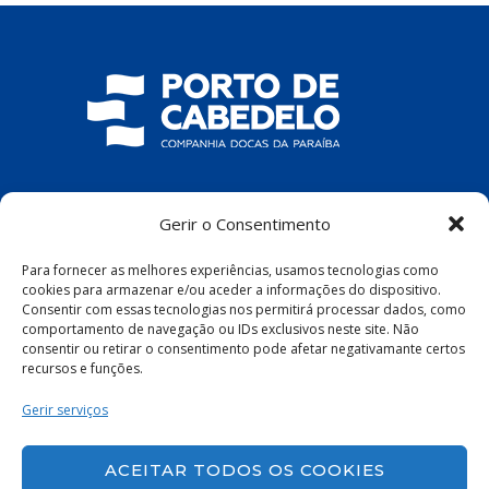
COMPANHIA DOCAS DA PARAÍBA
Gerir o Consentimento
R. Pres. João Pessoa, S/N – Centro, Cabedelo
Para fornecer as melhores experiências, usamos tecnologias como
– PB, 58100-100
cookies para armazenar e/ou aceder a informações do dispositivo.
Consentir com essas tecnologias nos permitirá processar dados, como
comportamento de navegação ou IDs exclusivos neste site. Não
consentir ou retirar o consentimento pode afetar negativamante certos
recursos e funções.
Política de Privacidade
|
Política de Cookies
Gerir serviços
ACEITAR TODOS OS COOKIES