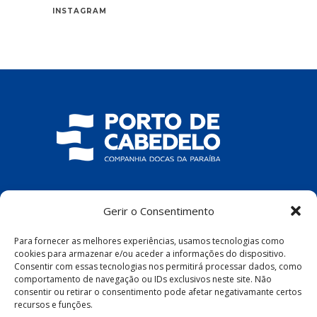
INSTAGRAM
COMPANHIA DOCAS DA PARAÍBA
Gerir o Consentimento
R. Pres. João Pessoa, S/N – Centro, Cabedelo
Para fornecer as melhores experiências, usamos tecnologias como
– PB, 58100-100
cookies para armazenar e/ou aceder a informações do dispositivo.
Consentir com essas tecnologias nos permitirá processar dados, como
comportamento de navegação ou IDs exclusivos neste site. Não
consentir ou retirar o consentimento pode afetar negativamante certos
recursos e funções.
Política de Privacidade
|
Política de Cookies