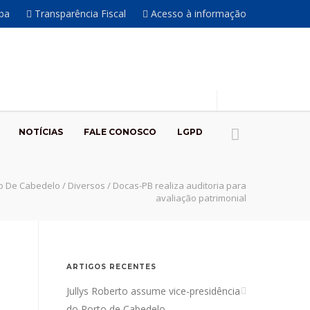
íba
Transparência Fiscal
Acesso à informação
NOTÍCIAS
FALE CONOSCO
LGPD
o De Cabedelo
/
Diversos
/
Docas-PB realiza auditoria para
avaliação patrimonial
ARTIGOS RECENTES
Jullys Roberto assume vice-presidência
do Porto de Cabedelo