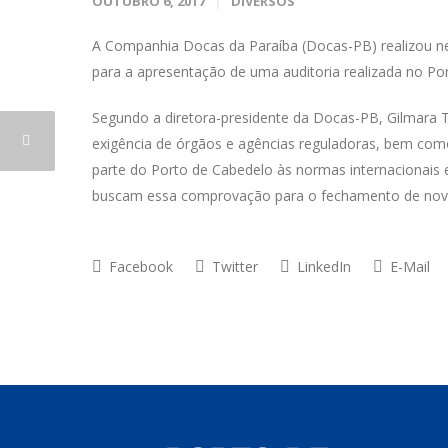
OUTUBRO 6, 2017
DIVERSOS
A Companhia Docas da Paraíba (Docas-PB) realizou nes
para a apresentação de uma auditoria realizada no Po
Segundo a diretora-presidente da Docas-PB, Gilmara T
exigência de órgãos e agências reguladoras, bem como
parte do Porto de Cabedelo às normas internacionais e
buscam essa comprovação para o fechamento de nova
Facebook
Twitter
LinkedIn
E-Mail