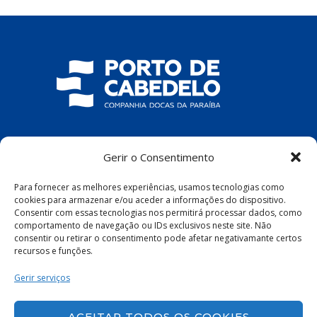
COMPANHIA DOCAS DA PARAÍBA
Gerir o Consentimento
R. Pres. João Pessoa, S/N – Centro, Cabedelo
Para fornecer as melhores experiências, usamos tecnologias como
– PB, 58100-100
cookies para armazenar e/ou aceder a informações do dispositivo.
Consentir com essas tecnologias nos permitirá processar dados, como
comportamento de navegação ou IDs exclusivos neste site. Não
consentir ou retirar o consentimento pode afetar negativamante certos
recursos e funções.
Política de Privacidade
|
Política de Cookies
Gerir serviços
ACEITAR TODOS OS COOKIES