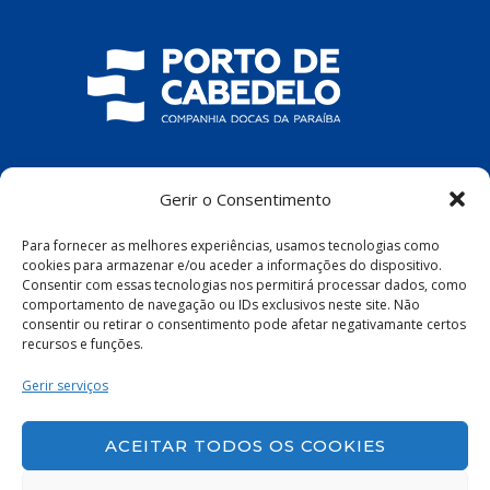
COMPANHIA DOCAS DA PARAÍBA
Gerir o Consentimento
R. Pres. João Pessoa, S/N – Centro, Cabedelo
Para fornecer as melhores experiências, usamos tecnologias como
– PB, 58100-100
cookies para armazenar e/ou aceder a informações do dispositivo.
Consentir com essas tecnologias nos permitirá processar dados, como
comportamento de navegação ou IDs exclusivos neste site. Não
consentir ou retirar o consentimento pode afetar negativamante certos
recursos e funções.
Política de Privacidade
|
Política de Cookies
Gerir serviços
ACEITAR TODOS OS COOKIES